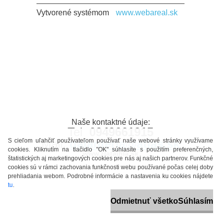
Vytvorené systémom
www.webareal.sk
Naše kontaktné údaje:
Tel
0949661915
S cieľom uľahčiť používateľom používať naše webové stránky využívame
Mail:
galanteria@atlas.sk
cookies. Kliknutím na tlačidlo "OK" súhlasíte s použitím preferenčných,
www.zlataihla.sk
štatistických aj marketingových cookies pre nás aj našich partnerov. Funkčné
cookies sú v rámci zachovania funkčnosti webu používané počas celej doby
prehliadania webom. Podrobné informácie a nastavenia ku cookies nájdete
tu
.
Odmietnuť všetko
Súhlasím